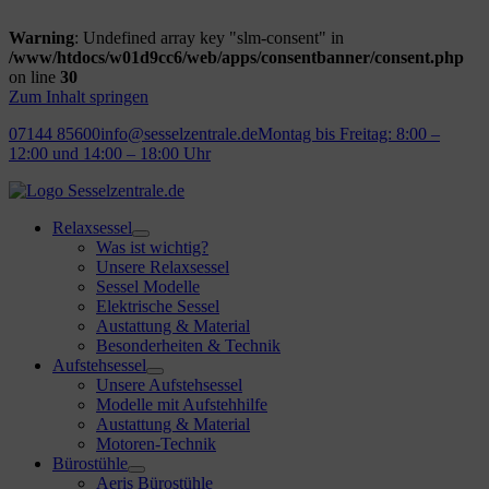
Warning
: Undefined array key "slm-consent" in
/www/htdocs/w01d9cc6/web/apps/consentbanner/consent.php
on line
30
Zum Inhalt springen
07144 85600
info@sesselzentrale.de
Montag bis Freitag: 8:00 –
12:00 und 14:00 – 18:00 Uhr
Relaxsessel
Was ist wichtig?
Unsere Relaxsessel
Sessel Modelle
Elektrische Sessel
Austattung & Material
Besonderheiten & Technik
Aufstehsessel
Unsere Aufstehsessel
Modelle mit Aufstehhilfe
Austattung & Material
Motoren-Technik
Bürostühle
Aeris Bürostühle