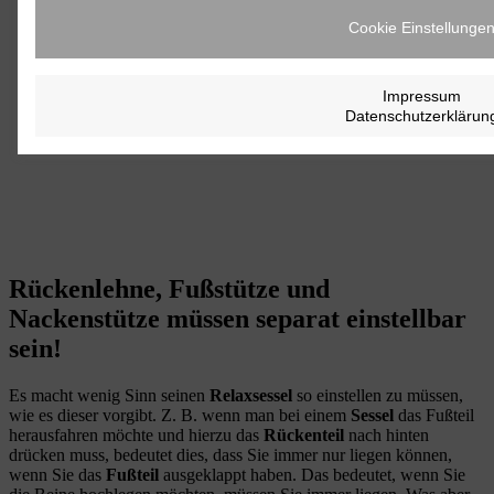
Cookie Einstellunge
Impressum
Datenschutzerklärun
Rückenlehne, Fußstütze und
Nackenstütze müssen separat einstellbar
sein!
Es macht wenig Sinn seinen
Relaxsessel
so einstellen zu müssen,
wie es dieser vorgibt. Z. B. wenn man bei einem
Sessel
das Fußteil
herausfahren möchte und hierzu das
Rückenteil
nach hinten
drücken muss, bedeutet dies, dass Sie immer nur liegen können,
wenn Sie das
Fußteil
ausgeklappt haben. Das bedeutet, wenn Sie