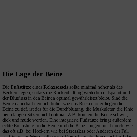
Die Lage der Beine
Die
Fußstütze
eines
Relaxsessels
sollte minimal höher als das
Becken liegen, sodass die Rückenhaltung weiterhin entspannt und
der Blutﬂuss in den Beinen optimal gewährleistet bleibt. Sind die
Beine dauerhaft deutlich höher wie das Becken oder liegen die
Beine zu tief, ist das für die Durchblutung, die Muskulatur, die Knie
beim langen Sitzen nicht optimal. Z.B. können die Beine schwer,
dick und müde werden. Eine integrierte Fußstütze bringt außerdem
echte Entlastung in die Beine und die Knie hängen nicht durch, wie
das oft z.B. bei Hockern wie bei
Stressless
oder Anderen der Fall
ist. Optimaler Weise sollte nach Möglichkeit die Ferse nicht auf der