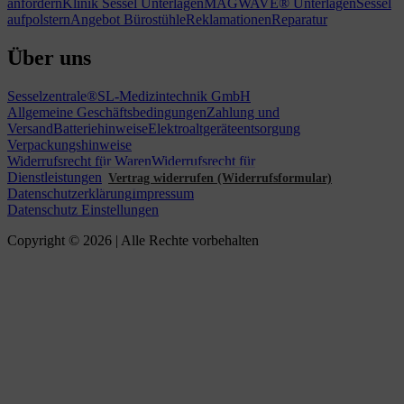
anfordern
Klinik Sessel Unterlagen
MAGWAVE® Unterlagen
Sessel
aufpolstern
Angebot Bürostühle
Reklamationen
Reparatur
Über uns
Sesselzentrale®
SL-Medizintechnik GmbH
Allgemeine Geschäftsbedingungen
Zahlung und
Versand
Batteriehinweise
Elektroaltgeräteentsorgung
Verpackungshinweise
Widerrufsrecht für Waren
Widerrufsrecht für
Dienstleistungen
Vertrag widerrufen (Widerrufsformular)
Datenschutzerklärung
Impressum
Datenschutz Einstellungen
Copyright © 2026 | Alle Rechte vorbehalten